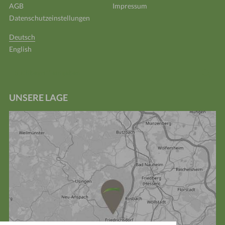
AGB
Impressum
Datenschutzeinstellungen
Deutsch
English
Suchbegriff
Suc
eingeben
UNSERE LAGE