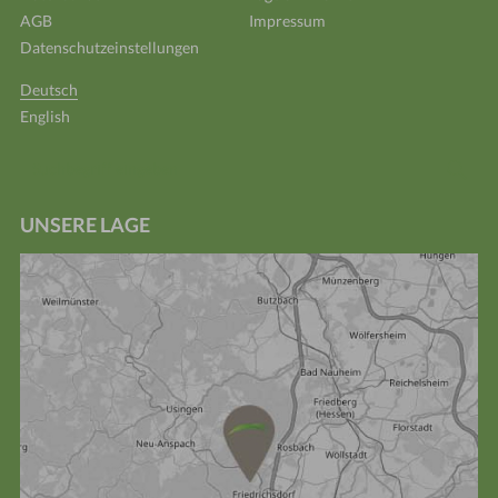
AGB
Impressum
Datenschutzeinstellungen
Deutsch
English
Suchbegriff
Suc
eingeben
UNSERE LAGE