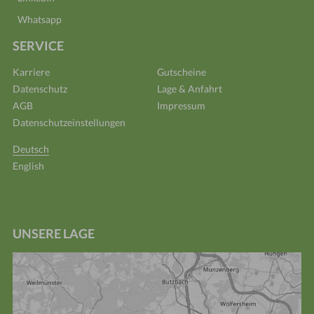
Whatsapp
SERVICE
Karriere
Gutscheine
Datenschutz
Lage & Anfahrt
AGB
Impressum
Datenschutzeinstellungen
Deutsch
English
Suchbegriff
Suc
eingeben
UNSERE LAGE