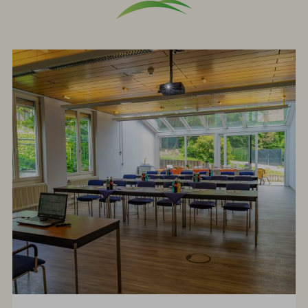
Check-
out:
10.30
Uhr