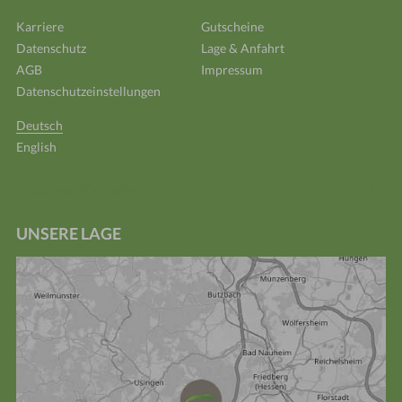
Karriere
Gutscheine
Datenschutz
Lage & Anfahrt
AGB
Impressum
Datenschutzeinstellungen
Deutsch
English
Suchbegriff
Suc
eingeben
UNSERE LAGE