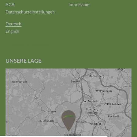
AGB
Impressum
Datenschutzeinstellungen
Deutsch
English
Suchbegriff
Suc
eingeben
UNSERE LAGE