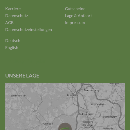
Karriere
Gutscheine
Datenschutz
Lage & Anfahrt
AGB
Impressum
Datenschutzeinstellungen
Deutsch
English
Suchbegriff
Suc
eingeben
UNSERE LAGE