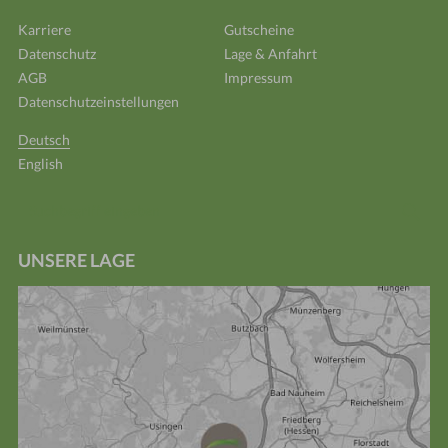
Karriere
Gutscheine
Datenschutz
Lage & Anfahrt
AGB
Impressum
Datenschutzeinstellungen
Deutsch
English
Suchbegriff
Suc
eingeben
UNSERE LAGE